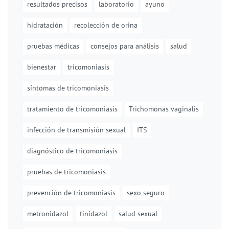
resultados precisos
laboratorio
ayuno
hidratación
recolección de orina
pruebas médicas
consejos para análisis
salud
bienestar
tricomoniasis
síntomas de tricomoniasis
tratamiento de tricomoniasis
Trichomonas vaginalis
infección de transmisión sexual
ITS
diagnóstico de tricomoniasis
pruebas de tricomoniasis
prevención de tricomoniasis
sexo seguro
metronidazol
tinidazol
salud sexual