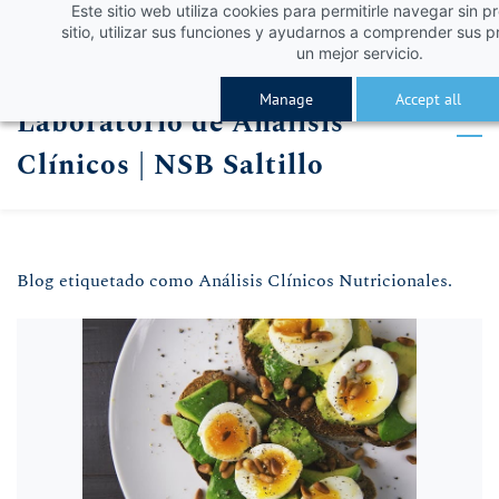
Este sitio web utiliza cookies para permitirle navegar sin p
Skip
Skip
¡Obtén un 10% de descuento con el código VERA
Iniciar sesión
sitio, utilizar sus funciones y ayudarnos a comprender sus p
to
to
un mejor servicio.
Registro
search
main
Manage
Accept all
Laboratorio de Análisis
content
Clínicos | NSB Saltillo
Blog etiquetado como Análisis Clínicos Nutricionales.