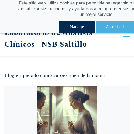
Este sitio web utiliza cookies para permitirle navegar sin p
Skip
Skip
¡Obtén un 10% de descuento con el código VERA
Iniciar sesión
sitio, utilizar sus funciones y ayudarnos a comprender sus p
to
to
un mejor servicio.
Registro
search
main
Manage
Accept all
Laboratorio de Análisis
content
Clínicos | NSB Saltillo
Blog etiquetado como autoexamen de la mama