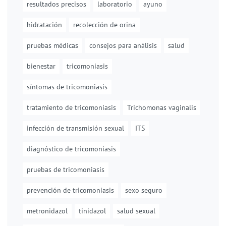
resultados precisos
laboratorio
ayuno
hidratación
recolección de orina
pruebas médicas
consejos para análisis
salud
bienestar
tricomoniasis
síntomas de tricomoniasis
tratamiento de tricomoniasis
Trichomonas vaginalis
infección de transmisión sexual
ITS
diagnóstico de tricomoniasis
pruebas de tricomoniasis
prevención de tricomoniasis
sexo seguro
metronidazol
tinidazol
salud sexual