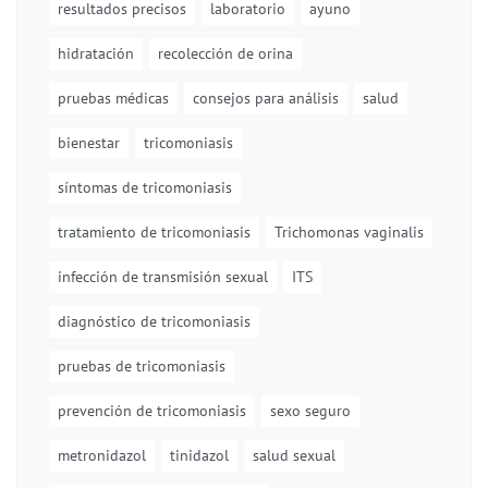
resultados precisos
laboratorio
ayuno
hidratación
recolección de orina
pruebas médicas
consejos para análisis
salud
bienestar
tricomoniasis
síntomas de tricomoniasis
tratamiento de tricomoniasis
Trichomonas vaginalis
infección de transmisión sexual
ITS
diagnóstico de tricomoniasis
pruebas de tricomoniasis
prevención de tricomoniasis
sexo seguro
metronidazol
tinidazol
salud sexual