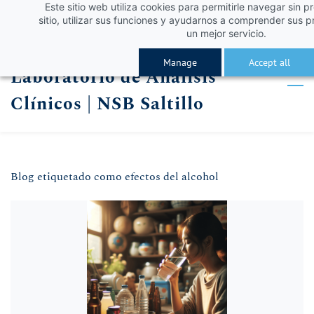
Este sitio web utiliza cookies para permitirle navegar sin p
Skip
Skip
¡Obtén un 10% de descuento con el código VERA
Iniciar sesión
sitio, utilizar sus funciones y ayudarnos a comprender sus p
to
to
un mejor servicio.
Registro
search
main
Manage
Accept all
Laboratorio de Análisis
content
Clínicos | NSB Saltillo
Blog etiquetado como efectos del alcohol