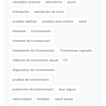
resultados precisos
laboratorio
ayuno
hidratación
recolección de orina
pruebas médicas
consejos para análisis
salud
bienestar
tricomoniasis
síntomas de tricomoniasis
tratamiento de tricomoniasis
Trichomonas vaginalis
infección de transmisión sexual
ITS
diagnóstico de tricomoniasis
pruebas de tricomoniasis
prevención de tricomoniasis
sexo seguro
metronidazol
tinidazol
salud sexual