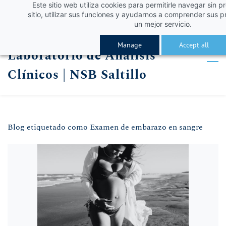
Este sitio web utiliza cookies para permitirle navegar sin p
Skip
Skip
¡Obtén un 10% de descuento con el código VERA
Iniciar sesión
sitio, utilizar sus funciones y ayudarnos a comprender sus p
to
to
un mejor servicio.
Registro
search
main
Manage
Accept all
Laboratorio de Análisis
content
Clínicos | NSB Saltillo
Blog etiquetado como Examen de embarazo en sangre