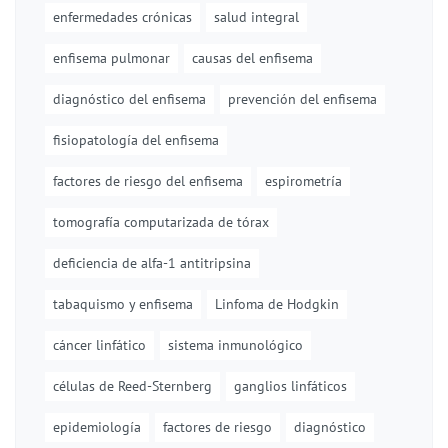
enfermedades crónicas
salud integral
enfisema pulmonar
causas del enfisema
diagnóstico del enfisema
prevención del enfisema
fisiopatología del enfisema
factores de riesgo del enfisema
espirometría
tomografía computarizada de tórax
deficiencia de alfa-1 antitripsina
tabaquismo y enfisema
Linfoma de Hodgkin
cáncer linfático
sistema inmunológico
células de Reed-Sternberg
ganglios linfáticos
epidemiología
factores de riesgo
diagnóstico