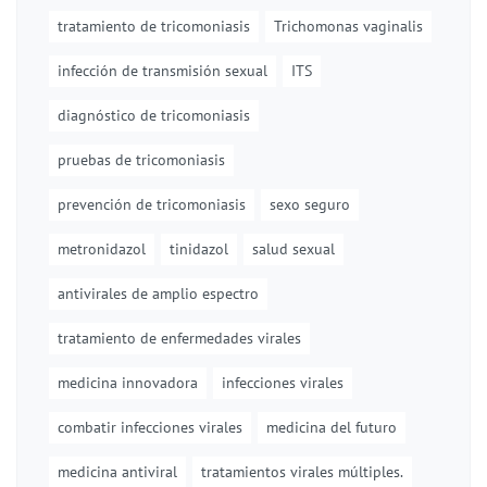
tratamiento de tricomoniasis
Trichomonas vaginalis
infección de transmisión sexual
ITS
diagnóstico de tricomoniasis
pruebas de tricomoniasis
prevención de tricomoniasis
sexo seguro
metronidazol
tinidazol
salud sexual
antivirales de amplio espectro
tratamiento de enfermedades virales
medicina innovadora
infecciones virales
combatir infecciones virales
medicina del futuro
medicina antiviral
tratamientos virales múltiples.