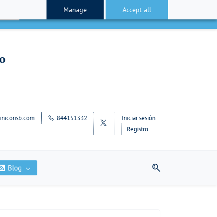
Manage
Accept all
cepto
lo
iniconsb.com
844151332
Iniciar sesión
Registro
Blog