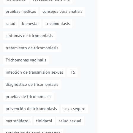
pruebas médicas
consejos para análisis
salud
bienestar
tricomoniasis
síntomas de tricomoniasis
tratamiento de tricomoniasis
Trichomonas vaginalis
infección de transmisión sexual
ITS
diagnóstico de tricomoniasis
pruebas de tricomoniasis
prevención de tricomoniasis
sexo seguro
metronidazol
tinidazol
salud sexual