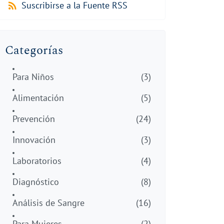
Suscribirse a la Fuente RSS
Categorías
Para Niños
(3)
Alimentación
(5)
Prevención
(24)
Innovación
(3)
Laboratorios
(4)
Diagnóstico
(8)
Análisis de Sangre
(16)
Para Mujeres
(2)