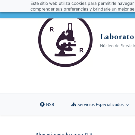
Este sitio web utiliza cookies para permitirle navegar
Skip
Skip
¡Obt
comprender sus preferencias y brindarle un mejor ser
to
to
search
main
content
Laborator
Núcleo de Servicio
NSB
Servicios Especializados
Blog etiquetado como ITS