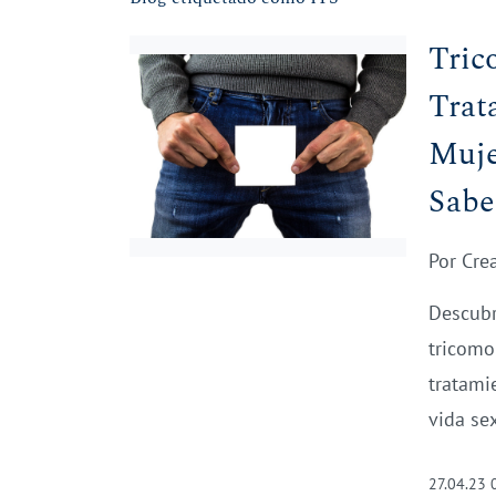
Tric
Trat
Muje
Sabe
Por
Cre
Descubr
tricomo
tratami
vida se
27.04.23