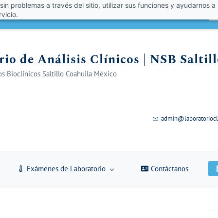
 sin problemas a través del sitio, utilizar sus funciones y ayudarnos a
én un 10% de descuento con el código VERANO 2026!
A
vicio.
io de Análisis Clínicos | NSB Saltil
s Bioclínicos Saltillo Coahuila México
admin@laboratoriocl
Exámenes de Laboratorio
Contáctanos