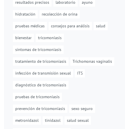
resultados precisos
laboratorio
ayuno
hidratación
recolección de orina
pruebas médicas
consejos para análisis
salud
bienestar
tricomoniasis
síntomas de tricomoniasis
tratamiento de tricomoniasis
Trichomonas vaginalis
infección de transmisión sexual
ITS
diagnóstico de tricomoniasis
pruebas de tricomoniasis
prevención de tricomoniasis
sexo seguro
metronidazol
tinidazol
salud sexual