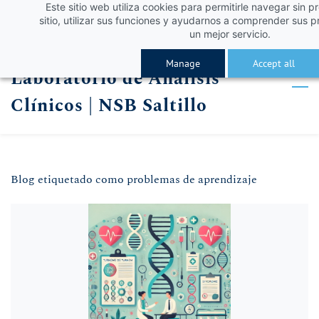
Este sitio web utiliza cookies para permitirle navegar sin p
Skip
Skip
¡Obtén un 10% de descuento con el código VERA
Iniciar sesión
sitio, utilizar sus funciones y ayudarnos a comprender sus p
to
to
un mejor servicio.
Registro
search
main
Manage
Accept all
Laboratorio de Análisis
content
Clínicos | NSB Saltillo
Blog etiquetado como problemas de aprendizaje