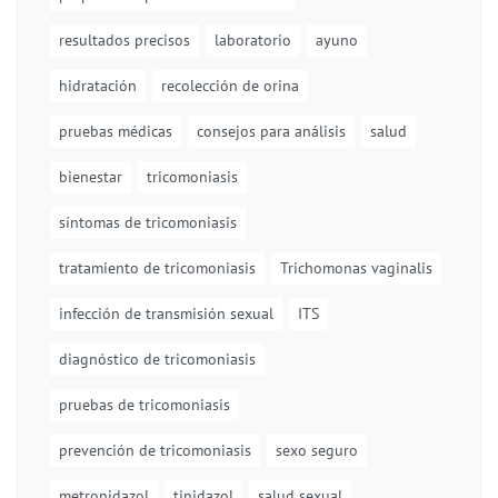
resultados precisos
laboratorio
ayuno
hidratación
recolección de orina
pruebas médicas
consejos para análisis
salud
bienestar
tricomoniasis
síntomas de tricomoniasis
tratamiento de tricomoniasis
Trichomonas vaginalis
infección de transmisión sexual
ITS
diagnóstico de tricomoniasis
pruebas de tricomoniasis
prevención de tricomoniasis
sexo seguro
metronidazol
tinidazol
salud sexual