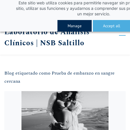
Este sitio web utiliza cookies para permitirle navegar sin p
Skip
Skip
¡Obtén un 10% de descuento con el código VERA
Iniciar sesión
sitio, utilizar sus funciones y ayudarnos a comprender sus p
to
to
un mejor servicio.
Registro
search
main
Manage
Accept all
Laboratorio de Análisis
content
Clínicos | NSB Saltillo
Blog etiquetado como Prueba de embarazo en sangre
cercana