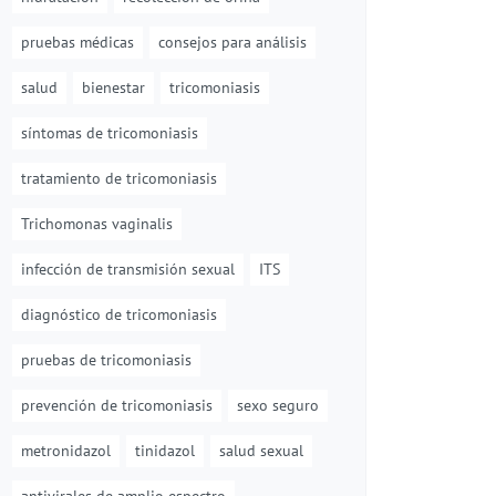
pruebas médicas
consejos para análisis
salud
bienestar
tricomoniasis
síntomas de tricomoniasis
tratamiento de tricomoniasis
Trichomonas vaginalis
infección de transmisión sexual
ITS
diagnóstico de tricomoniasis
pruebas de tricomoniasis
prevención de tricomoniasis
sexo seguro
metronidazol
tinidazol
salud sexual