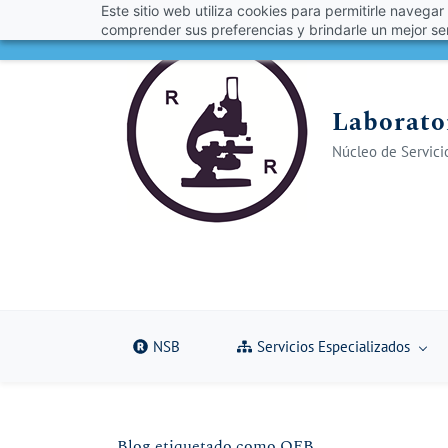
Este sitio web utiliza cookies para permitirle navegar
Skip
Skip
¡Obt
comprender sus preferencias y brindarle un mejor ser
to
to
search
main
content
Laborator
Núcleo de Servicio
NSB
Servicios Especializados
Blog etiquetado como QFB