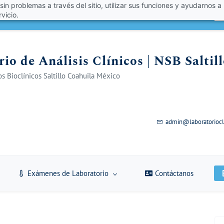
 sin problemas a través del sitio, utilizar sus funciones y ayudarnos a
én un 10% de descuento con el código VERANO 2026!
A
vicio.
io de Análisis Clínicos | NSB Saltil
s Bioclínicos Saltillo Coahuila México
admin@laboratoriocl
Exámenes de Laboratorio
Contáctanos