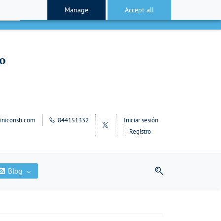
Manage
Accept all
cepto
lo
iniconsb.com
844151332
Iniciar sesión
Registro
Blog