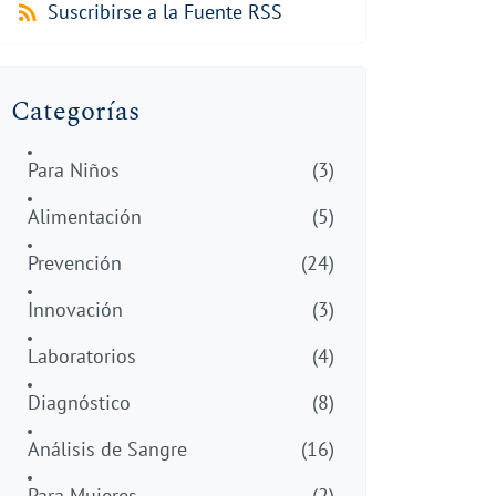
Suscribirse a la Fuente RSS
Categorías
Para Niños
(3)
Alimentación
(5)
Prevención
(24)
Innovación
(3)
Laboratorios
(4)
Diagnóstico
(8)
Análisis de Sangre
(16)
Para Mujeres
(2)