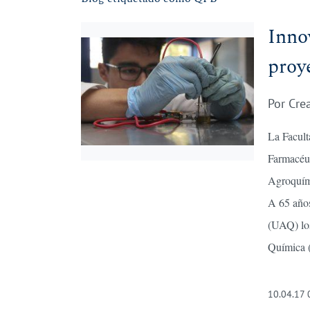
Inno
proy
Por
Cre
La Facult
Farmacéut
Agroquí
A 65 años
(UAQ) los
Química (
10.04.17