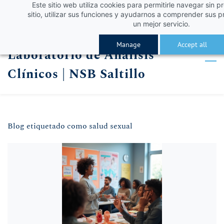
Este sitio web utiliza cookies para permitirle navegar sin p
Skip
Skip
¡Obtén un 10% de descuento con el código VERA
Iniciar sesión
sitio, utilizar sus funciones y ayudarnos a comprender sus p
to
to
un mejor servicio.
Registro
search
main
Manage
Accept all
Laboratorio de Análisis
content
Clínicos | NSB Saltillo
Blog etiquetado como salud sexual