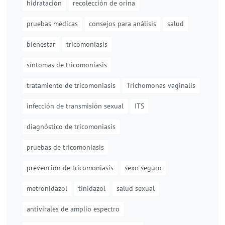
hidratación
recolección de orina
pruebas médicas
consejos para análisis
salud
bienestar
tricomoniasis
síntomas de tricomoniasis
tratamiento de tricomoniasis
Trichomonas vaginalis
infección de transmisión sexual
ITS
diagnóstico de tricomoniasis
pruebas de tricomoniasis
prevención de tricomoniasis
sexo seguro
metronidazol
tinidazol
salud sexual
antivirales de amplio espectro