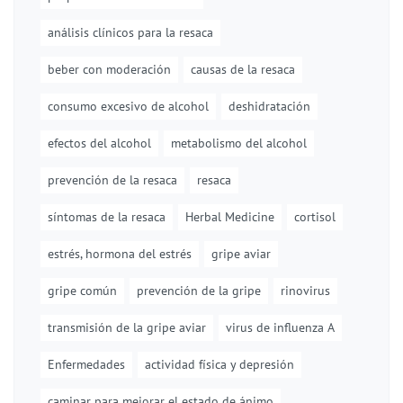
análisis clínicos para la resaca
beber con moderación
causas de la resaca
consumo excesivo de alcohol
deshidratación
efectos del alcohol
metabolismo del alcohol
prevención de la resaca
resaca
síntomas de la resaca
Herbal Medicine
cortisol
estrés, hormona del estrés
gripe aviar
gripe común
prevención de la gripe
rinovirus
transmisión de la gripe aviar
virus de influenza A
Enfermedades
actividad física y depresión
caminar para mejorar el estado de ánimo