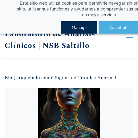
Este sitio web utiliza cookies para permitirle navegar sin p
Skip
Skip
¡Obtén un 10% de descuento con el código VERA
Iniciar sesión
sitio, utilizar sus funciones y ayudarnos a comprender sus p
to
to
un mejor servicio.
Registro
search
main
Manage
Accept all
Laboratorio de Análisis
content
Clínicos | NSB Saltillo
Blog etiquetado como Signos de Tiroides Anormal