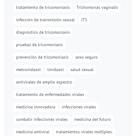
tratamiento de tricomoniasis
Trichomonas vaginalis
infección de transmisión sexual
ITS
diagnóstico de tricomoniasis
pruebas de tricomoniasis
prevención de tricomoniasis
sexo seguro
metronidazol
tinidazol
salud sexual
antivirales de amplio espectro
tratamiento de enfermedades virales
medicina innovadora
infecciones virales
combatir infecciones virales
medicina del futuro
medicina antiviral
tratamientos virales múltiples.