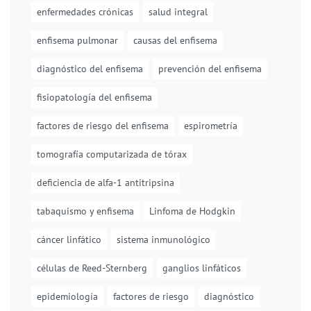
enfermedades crónicas
salud integral
enfisema pulmonar
causas del enfisema
diagnóstico del enfisema
prevención del enfisema
fisiopatología del enfisema
factores de riesgo del enfisema
espirometría
tomografía computarizada de tórax
deficiencia de alfa-1 antitripsina
tabaquismo y enfisema
Linfoma de Hodgkin
cáncer linfático
sistema inmunológico
células de Reed-Sternberg
ganglios linfáticos
epidemiología
factores de riesgo
diagnóstico