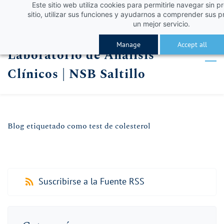
Este sitio web utiliza cookies para permitirle navegar sin p
Skip
Skip
¡Obtén un 10% de descuento con el código VERA
Iniciar sesión
sitio, utilizar sus funciones y ayudarnos a comprender sus p
to
to
un mejor servicio.
Registro
search
main
Manage
Accept all
Laboratorio de Análisis
content
Clínicos | NSB Saltillo
Blog etiquetado como test de colesterol
Suscribirse a la Fuente RSS