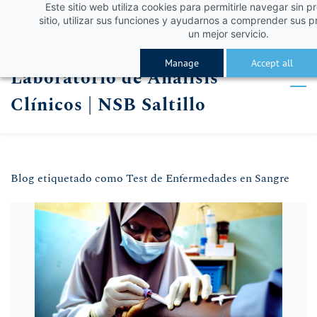
Este sitio web utiliza cookies para permitirle navegar sin p
Skip
Skip
¡Obtén un 10% de descuento con el código VERA
Iniciar sesión
sitio, utilizar sus funciones y ayudarnos a comprender sus p
to
to
un mejor servicio.
Registro
search
main
Manage
Accept all
Laboratorio de Análisis
content
Clínicos | NSB Saltillo
Blog etiquetado como Test de Enfermedades en Sangre