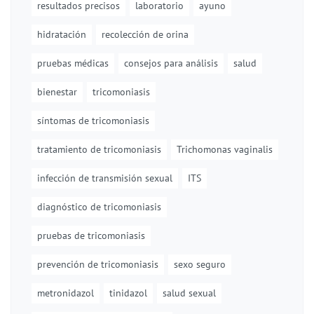
resultados precisos
laboratorio
ayuno
hidratación
recolección de orina
pruebas médicas
consejos para análisis
salud
bienestar
tricomoniasis
síntomas de tricomoniasis
tratamiento de tricomoniasis
Trichomonas vaginalis
infección de transmisión sexual
ITS
diagnóstico de tricomoniasis
pruebas de tricomoniasis
prevención de tricomoniasis
sexo seguro
metronidazol
tinidazol
salud sexual