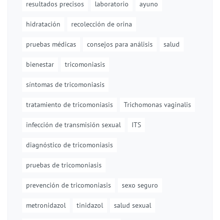
resultados precisos
laboratorio
ayuno
hidratación
recolección de orina
pruebas médicas
consejos para análisis
salud
bienestar
tricomoniasis
síntomas de tricomoniasis
tratamiento de tricomoniasis
Trichomonas vaginalis
infección de transmisión sexual
ITS
diagnóstico de tricomoniasis
pruebas de tricomoniasis
prevención de tricomoniasis
sexo seguro
metronidazol
tinidazol
salud sexual