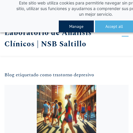
Este sitio web utiliza cookies para permitirle navegar sin p
Skip
Skip
¡Obtén un 10% de descuento con el código VERA
Iniciar sesión
sitio, utilizar sus funciones y ayudarnos a comprender sus p
to
to
un mejor servicio.
Registro
search
main
Manage
Accept all
Laboratorio de Análisis
content
Clínicos | NSB Saltillo
Blog etiquetado como trastorno depresivo