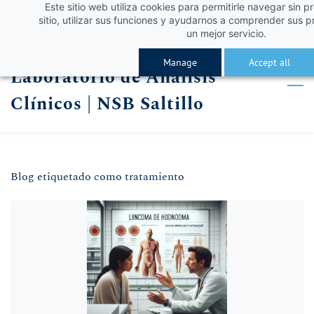
Este sitio web utiliza cookies para permitirle navegar sin p
Skip
Skip
¡Obtén un 10% de descuento con el código VERA
Iniciar sesión
sitio, utilizar sus funciones y ayudarnos a comprender sus p
to
to
un mejor servicio.
Registro
search
main
Manage
Accept all
Laboratorio de Análisis
content
Clínicos | NSB Saltillo
Blog etiquetado como tratamiento