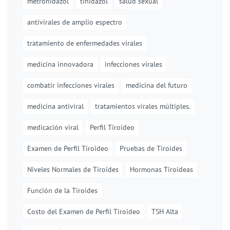
metronidazol
tinidazol
salud sexual
antivirales de amplio espectro
tratamiento de enfermedades virales
medicina innovadora
infecciones virales
combatir infecciones virales
medicina del futuro
medicina antiviral
tratamientos virales múltiples.
medicación viral
Perfil Tiroideo
Examen de Perfil Tiroideo
Pruebas de Tiroides
Niveles Normales de Tiroides
Hormonas Tiroideas
Función de la Tiroides
Costo del Examen de Perfil Tiroideo
TSH Alta