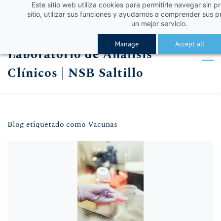
Este sitio web utiliza cookies para permitirle navegar sin p
Skip
Skip
¡Obtén un 10% de descuento con el código VERA
Iniciar sesión
sitio, utilizar sus funciones y ayudarnos a comprender sus p
to
to
un mejor servicio.
Registro
search
main
Manage
Accept all
Laboratorio de Análisis
content
Clínicos | NSB Saltillo
Blog etiquetado como Vacunas