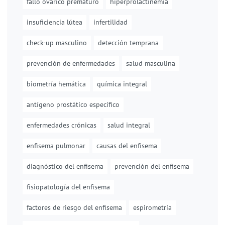
fallo ovárico prematuro
hiperprolactinemia
insuficiencia lútea
infertilidad
check-up masculino
detección temprana
prevención de enfermedades
salud masculina
biometría hemática
química integral
antígeno prostático específico
enfermedades crónicas
salud integral
enfisema pulmonar
causas del enfisema
diagnóstico del enfisema
prevención del enfisema
fisiopatología del enfisema
factores de riesgo del enfisema
espirometría