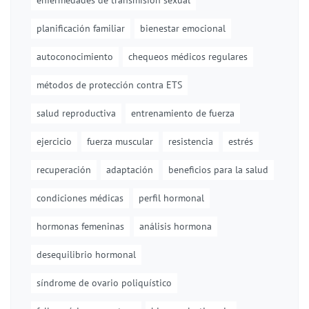
enfermedades de transmisión sexual
planificación familiar
bienestar emocional
autoconocimiento
chequeos médicos regulares
métodos de protección contra ETS
salud reproductiva
entrenamiento de fuerza
ejercicio
fuerza muscular
resistencia
estrés
recuperación
adaptación
beneficios para la salud
condiciones médicas
perfil hormonal
hormonas femeninas
análisis hormona
desequilibrio hormonal
síndrome de ovario poliquístico