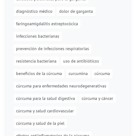
diagnóstico médico
dolor de garganta
faringoamigdalitis estreptocócica
infecciones bacterianas
prevención de infecciones respiratorias
resistencia bacteriana
uso de antibióticos
beneficios de la cúrcuma
curcumina
cúrcuma
cúrcuma para enfermedades neurodegenerativas
cúrcuma para la salud digestiva
cúrcuma y cáncer
cúrcuma y salud cardiovascular
cúrcuma y salud de la piel
efectos antiinflamatorios de la cúrcuma