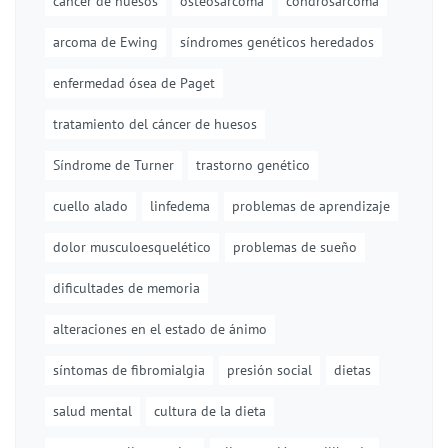
cáncer de huesos
osteosarcoma
condrosarcoma
arcoma de Ewing
síndromes genéticos heredados
enfermedad ósea de Paget
tratamiento del cáncer de huesos
Síndrome de Turner
trastorno genético
cuello alado
linfedema
problemas de aprendizaje
dolor musculoesquelético
problemas de sueño
dificultades de memoria
alteraciones en el estado de ánimo
síntomas de fibromialgia
presión social
dietas
salud mental
cultura de la dieta