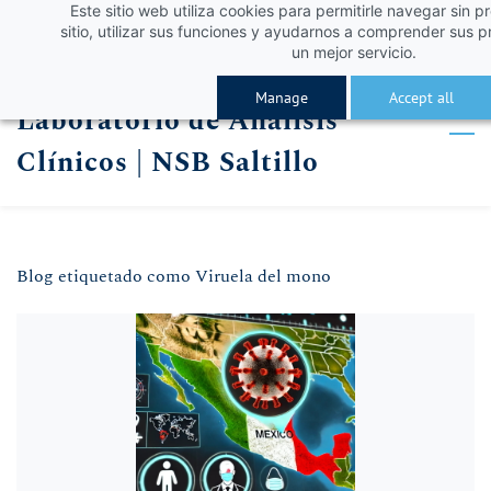
Este sitio web utiliza cookies para permitirle navegar sin p
Skip
Skip
¡Obtén un 10% de descuento con el código VERA
Iniciar sesión
sitio, utilizar sus funciones y ayudarnos a comprender sus p
to
to
un mejor servicio.
Registro
search
main
Manage
Accept all
Laboratorio de Análisis
content
Clínicos | NSB Saltillo
Blog etiquetado como Viruela del mono