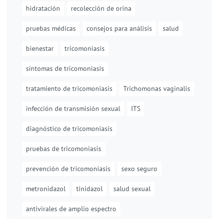
hidratación
recolección de orina
pruebas médicas
consejos para análisis
salud
bienestar
tricomoniasis
síntomas de tricomoniasis
tratamiento de tricomoniasis
Trichomonas vaginalis
infección de transmisión sexual
ITS
diagnóstico de tricomoniasis
pruebas de tricomoniasis
prevención de tricomoniasis
sexo seguro
metronidazol
tinidazol
salud sexual
antivirales de amplio espectro