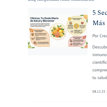
5 Se
Más 
Por
Cre
Descubr
inmunol
científ
compren
tu salu
08.12.25