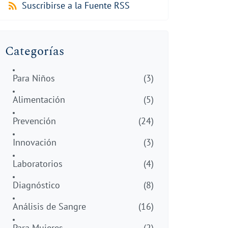
Suscribirse a la Fuente RSS
Categorías
Para Niños
(3)
Alimentación
(5)
Prevención
(24)
Innovación
(3)
Laboratorios
(4)
Diagnóstico
(8)
Análisis de Sangre
(16)
Para Mujeres
(2)