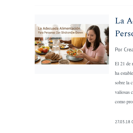
La A
Pers
Por
Cre
El 21 de 
ha establ
sobre la c
valiosas 
como prom
27.03.18