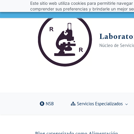
Este sitio web utiliza cookies para permitirle navegar
Skip
Skip
¡Obt
comprender sus preferencias y brindarle un mejor ser
to
to
search
main
content
Laborator
Núcleo de Servicio
NSB
Servicios Especializados
Blog categorizado como Alimentación