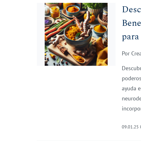
Desc
Bene
para
Por
Cre
Descubr
poderos
ayuda e
neurode
incorpor
09.01.25