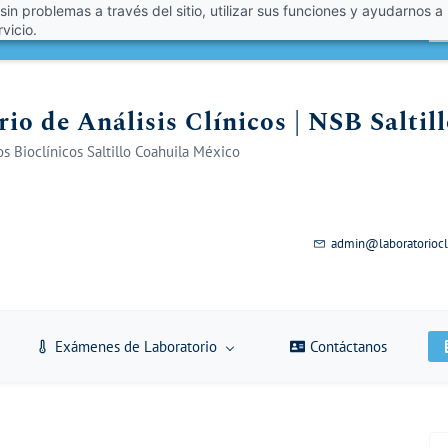
 sin problemas a través del sitio, utilizar sus funciones y ayudarnos a
én un 10% de descuento con el código VERANO 2026!
A
vicio.
io de Análisis Clínicos | NSB Saltil
s Bioclínicos Saltillo Coahuila México
admin@laboratoriocl
Exámenes de Laboratorio
Contáctanos