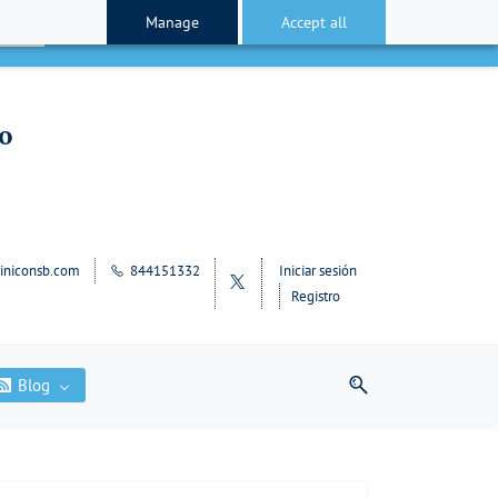
Manage
Accept all
cepto
lo
iniconsb.com
844151332
Iniciar sesión
Registro
Blog