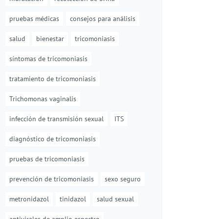
pruebas médicas
consejos para análisis
salud
bienestar
tricomoniasis
síntomas de tricomoniasis
tratamiento de tricomoniasis
Trichomonas vaginalis
infección de transmisión sexual
ITS
diagnóstico de tricomoniasis
pruebas de tricomoniasis
prevención de tricomoniasis
sexo seguro
metronidazol
tinidazol
salud sexual