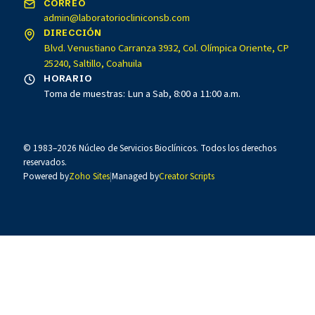
CORREO
admin@laboratoriocliniconsb.com
DIRECCIÓN
Blvd. Venustiano Carranza 3932, Col. Olímpica Oriente, CP
25240, Saltillo, Coahuila
HORARIO
Toma de muestras: Lun a Sab, 8:00 a 11:00 a.m.
© 1983–
2026
Núcleo de Servicios Bioclínicos. Todos los derechos
reservados.
Powered by
Zoho Sites
|
Managed by
Creator Scripts