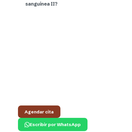
sanguínea II?
Tu química sanguínea II, lista
en 1 o 2 días hábiles
Toma de muestra de lunes a sábado de
8:00 a 11:00 a.m. en nuestro laboratorio en
Saltillo. ¿Prefieres toma a domicilio?
También la coordinamos por WhatsApp.
Agendar cita
Escribir por WhatsApp