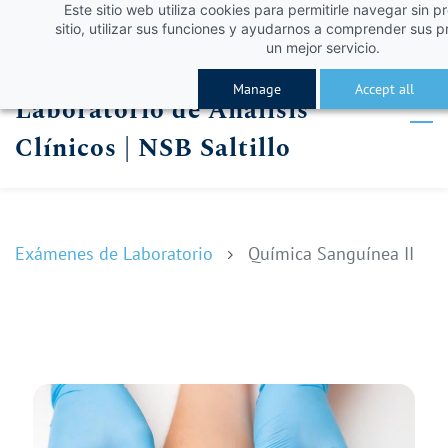
Este sitio web utiliza cookies para permitirle navegar sin p
Skip
Skip
¡Obtén un 10% de descuento con el código VERA
Iniciar sesión
sitio, utilizar sus funciones y ayudarnos a comprender sus p
to
to
un mejor servicio.
Registro
search
main
Manage
Accept all
Laboratorio de Análisis
content
Clínicos | NSB Saltillo
Exámenes de Laboratorio
Química Sanguínea II