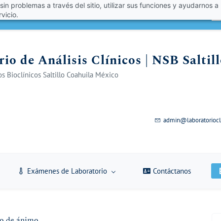
 sin problemas a través del sitio, utilizar sus funciones y ayudarnos a
én un 10% de descuento con el código VERANO 2026!
A
vicio.
io de Análisis Clínicos | NSB Saltil
s Bioclínicos Saltillo Coahuila México
admin@laboratoriocl
Exámenes de Laboratorio
Contáctanos
do de ánimo