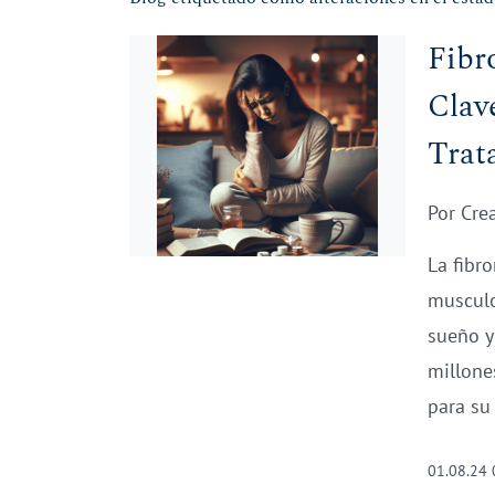
Fibr
Clav
Trat
Por
Cre
La fibr
musculo
sueño y
millone
para su
01.08.24