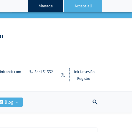
Manage
Accept all
cepto
lo
iniconsb.com
844151332
Iniciar sesión
Registro
Blog