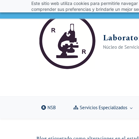
Este sitio web utiliza cookies para permitirle navegar
Skip
Skip
¡Obt
comprender sus preferencias y brindarle un mejor ser
to
to
search
main
content
Laborator
Núcleo de Servicio
NSB
Servicios Especializados
Blog etiquetado como alteraciones en el esta