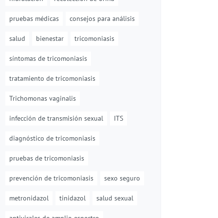
pruebas médicas
consejos para análisis
salud
bienestar
tricomoniasis
síntomas de tricomoniasis
tratamiento de tricomoniasis
Trichomonas vaginalis
infección de transmisión sexual
ITS
diagnóstico de tricomoniasis
pruebas de tricomoniasis
prevención de tricomoniasis
sexo seguro
metronidazol
tinidazol
salud sexual