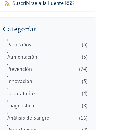
Suscribirse a la Fuente RSS
Categorías
Para Niños
(3)
Alimentación
(5)
Prevención
(24)
Innovación
(3)
Laboratorios
(4)
Diagnóstico
(8)
Análisis de Sangre
(16)
Para Mujeres
(2)