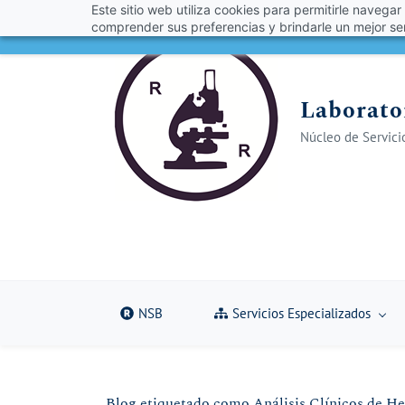
Este sitio web utiliza cookies para permitirle navegar
Skip
Skip
¡Obt
comprender sus preferencias y brindarle un mejor ser
to
to
search
main
content
Laborator
Núcleo de Servicio
NSB
Servicios Especializados
Blog etiquetado como Análisis Clínicos de 