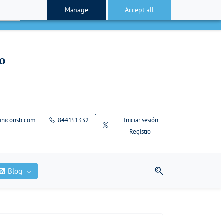
Manage
Accept all
cepto
lo
iniconsb.com
844151332
Iniciar sesión
Registro
Blog