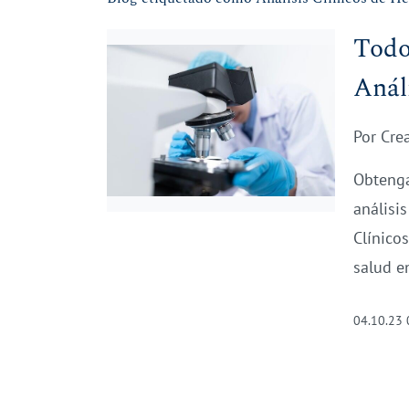
Todo
Anál
Por
Cre
Obtenga
análisi
Clínico
salud en
04.10.23