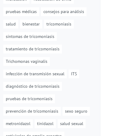
pruebas médicas
consejos para análisis
salud
bienestar
tricomoniasis
síntomas de tricomoniasis
tratamiento de tricomoniasis
Trichomonas vaginalis
infección de transmisión sexual
ITS
diagnóstico de tricomoniasis
pruebas de tricomoniasis
prevención de tricomoniasis
sexo seguro
metronidazol
tinidazol
salud sexual