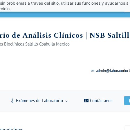
 sin problemas a través del sitio, utilizar sus funciones y ayudarnos a
én un 10% de descuento con el código VERANO 2026!
A
vicio.
io de Análisis Clínicos | NSB Saltil
s Bioclínicos Saltillo Coahuila México
admin@laboratoriocl
Exámenes de Laboratorio
Contáctanos
Hemoglobina