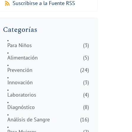
Suscribirse a la Fuente RSS
Categorías
Para Niños
(3)
Alimentación
(5)
Prevención
(24)
Innovación
(3)
Laboratorios
(4)
Diagnóstico
(8)
Análisis de Sangre
(16)
Para Mujeres
(2)