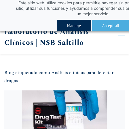
Este sitio web utiliza cookies para permitirle navegar sin p
Skip
Skip
¡Obtén un 10% de descuento con el código VERA
Iniciar sesión
sitio, utilizar sus funciones y ayudarnos a comprender sus p
to
to
un mejor servicio.
Registro
search
main
Manage
Accept all
Laboratorio de Análisis
content
Clínicos | NSB Saltillo
Blog etiquetado como Análisis clínicos para detectar
drogas