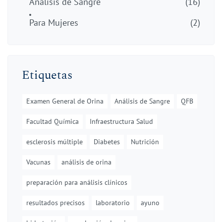
Análisis de Sangre
(16)
Para Mujeres
(2)
Etiquetas
Examen General de Orina
Análisis de Sangre
QFB
Facultad Química
Infraestructura Salud
esclerosis múltiple
Diabetes
Nutrición
Vacunas
análisis de orina
preparación para análisis clínicos
resultados precisos
laboratorio
ayuno