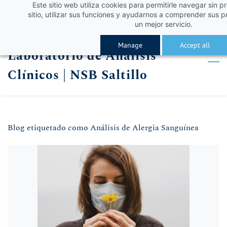
Este sitio web utiliza cookies para permitirle navegar sin p
Skip
Skip
¡Obtén un 10% de descuento con el código VERA
Iniciar sesión
sitio, utilizar sus funciones y ayudarnos a comprender sus p
to
to
un mejor servicio.
Registro
search
main
Manage
Accept all
Laboratorio de Análisis
content
Clínicos | NSB Saltillo
Blog etiquetado como Análisis de Alergia Sanguínea