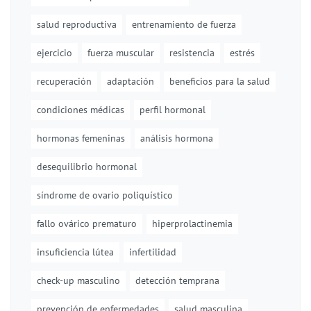
salud reproductiva
entrenamiento de fuerza
ejercicio
fuerza muscular
resistencia
estrés
recuperación
adaptación
beneficios para la salud
condiciones médicas
perfil hormonal
hormonas femeninas
análisis hormona
desequilibrio hormonal
síndrome de ovario poliquístico
fallo ovárico prematuro
hiperprolactinemia
insuficiencia lútea
infertilidad
check-up masculino
detección temprana
prevención de enfermedades
salud masculina