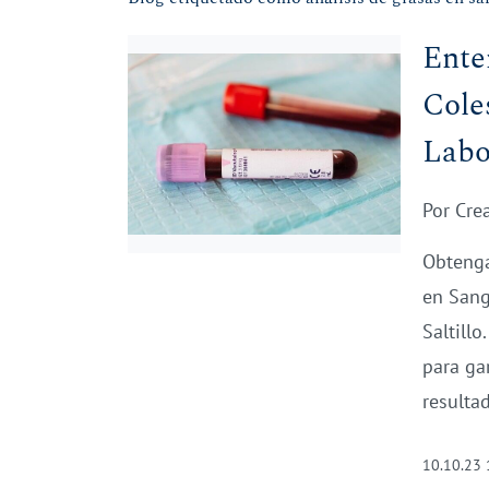
Ente
Cole
Labo
Por
Cre
Obtenga
en Sang
Saltill
para gar
resulta
10.10.23