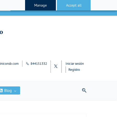
Manage
Accept all
cepto
lo
iniconsb.com
844151332
Iniciar sesión
Registro
Blog