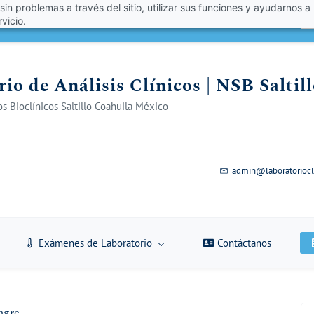
 sin problemas a través del sitio, utilizar sus funciones y ayudarnos a
én un 10% de descuento con el código VERANO 2026!
A
vicio.
io de Análisis Clínicos | NSB Saltil
s Bioclínicos Saltillo Coahuila México
admin@laboratoriocl
Exámenes de Laboratorio
Contáctanos
ngre