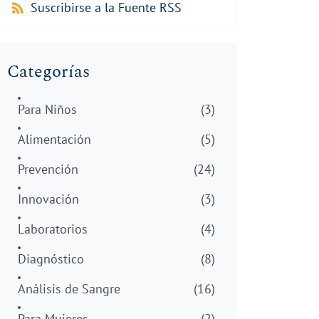
Suscribirse a la Fuente RSS
Categorías
Para Niños
(3)
Alimentación
(5)
Prevención
(24)
Innovación
(3)
Laboratorios
(4)
Diagnóstico
(8)
Análisis de Sangre
(16)
Para Mujeres
(2)