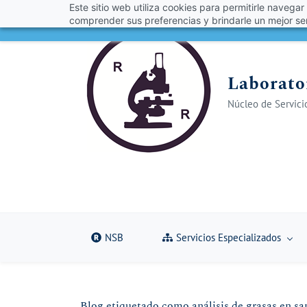
Este sitio web utiliza cookies para permitirle navegar
Skip
Skip
¡Obt
comprender sus preferencias y brindarle un mejor ser
to
to
search
main
content
Laborator
Núcleo de Servicio
NSB
Servicios Especializados
Blog etiquetado como análisis de grasas en sa