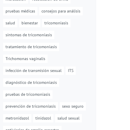
pruebas médicas
consejos para análisis
salud
bienestar
tricomoniasis
síntomas de tricomoniasis
tratamiento de tricomoniasis
Trichomonas vaginalis
infección de transmisión sexual
ITS
diagnóstico de tricomoniasis
pruebas de tricomoniasis
prevención de tricomoniasis
sexo seguro
metronidazol
tinidazol
salud sexual