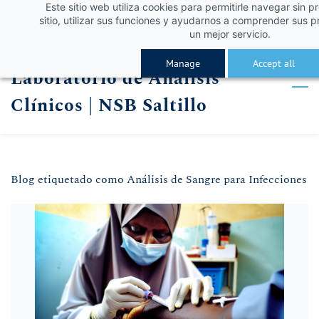
Este sitio web utiliza cookies para permitirle navegar sin p
Skip
Skip
¡Obtén un 10% de descuento con el código VERA
Iniciar sesión
sitio, utilizar sus funciones y ayudarnos a comprender sus p
to
to
un mejor servicio.
Registro
search
main
Manage
Accept all
Laboratorio de Análisis
content
Clínicos | NSB Saltillo
Blog etiquetado como Análisis de Sangre para Infecciones