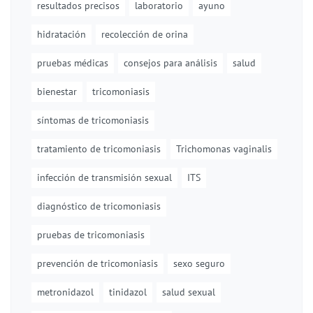
resultados precisos
laboratorio
ayuno
hidratación
recolección de orina
pruebas médicas
consejos para análisis
salud
bienestar
tricomoniasis
síntomas de tricomoniasis
tratamiento de tricomoniasis
Trichomonas vaginalis
infección de transmisión sexual
ITS
diagnóstico de tricomoniasis
pruebas de tricomoniasis
prevención de tricomoniasis
sexo seguro
metronidazol
tinidazol
salud sexual