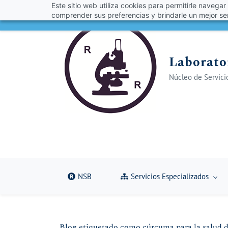
Este sitio web utiliza cookies para permitirle navegar
Skip
Skip
¡Obt
comprender sus preferencias y brindarle un mejor ser
to
to
search
main
content
Laborator
Núcleo de Servicio
NSB
Servicios Especializados
Blog etiquetado como cúrcuma para la salud d