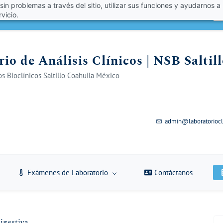
 sin problemas a través del sitio, utilizar sus funciones y ayudarnos a
én un 10% de descuento con el código VERANO 2026!
A
vicio.
io de Análisis Clínicos | NSB Saltil
s Bioclínicos Saltillo Coahuila México
admin@laboratoriocl
Exámenes de Laboratorio
Contáctanos
igestiva