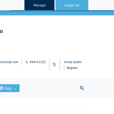
Manage
Accept all
cepto
lo
iniconsb.com
844151332
Iniciar sesión
Registro
Blog