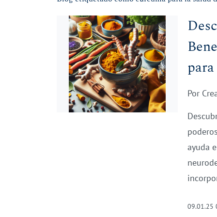
Desc
Bene
para
Por
Cre
Descubr
poderos
ayuda e
neurode
incorpor
09.01.25