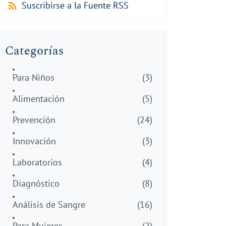
Suscribirse a la Fuente RSS
Categorías
Para Niños
(3)
Alimentación
(5)
Prevención
(24)
Innovación
(3)
Laboratorios
(4)
Diagnóstico
(8)
Análisis de Sangre
(16)
Para Mujeres
(2)