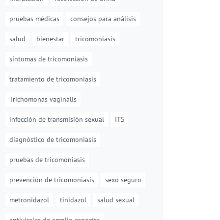
pruebas médicas
consejos para análisis
salud
bienestar
tricomoniasis
síntomas de tricomoniasis
tratamiento de tricomoniasis
Trichomonas vaginalis
infección de transmisión sexual
ITS
diagnóstico de tricomoniasis
pruebas de tricomoniasis
prevención de tricomoniasis
sexo seguro
metronidazol
tinidazol
salud sexual