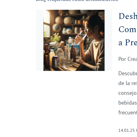
Desh
Comp
a Pr
Por
Cre
Descubr
de la r
consejo
bebidas
frecuen
14.01.25