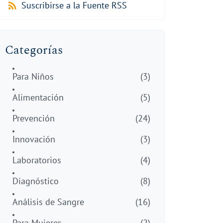
Suscribirse a la Fuente RSS
Categorías
Para Niños
(3)
Alimentación
(5)
Prevención
(24)
Innovación
(3)
Laboratorios
(4)
Diagnóstico
(8)
Análisis de Sangre
(16)
Para Mujeres
(2)