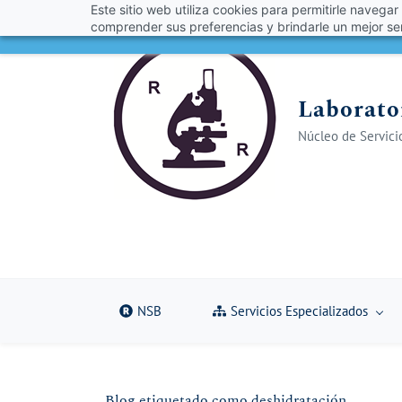
Este sitio web utiliza cookies para permitirle navegar
Skip
Skip
¡Obt
comprender sus preferencias y brindarle un mejor ser
to
to
search
main
content
Laborator
Núcleo de Servicio
NSB
Servicios Especializados
Blog etiquetado como deshidratación