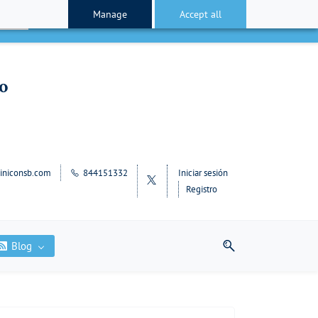
Manage
Accept all
cepto
lo
iniconsb.com
844151332
Iniciar sesión
Registro
Blog