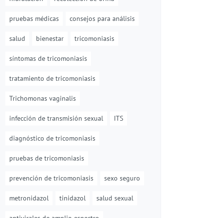
pruebas médicas
consejos para análisis
salud
bienestar
tricomoniasis
síntomas de tricomoniasis
tratamiento de tricomoniasis
Trichomonas vaginalis
infección de transmisión sexual
ITS
diagnóstico de tricomoniasis
pruebas de tricomoniasis
prevención de tricomoniasis
sexo seguro
metronidazol
tinidazol
salud sexual