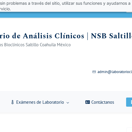
 sin problemas a través del sitio, utilizar sus funciones y ayudarnos a
én un 10% de descuento con el código VERANO 2026!
A
vicio.
io de Análisis Clínicos | NSB Saltil
s Bioclínicos Saltillo Coahuila México
admin@laboratoriocl
Exámenes de Laboratorio
Contáctanos