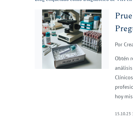
Prue
Preg
Por
Cre
Obtén r
análisi
Clínico
profesi
hoy mi
15.10.23