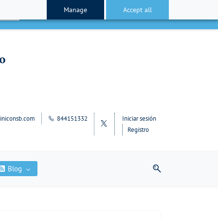
Manage
Accept all
cepto
lo
iniconsb.com
844151332
Iniciar sesión
Registro
Blog