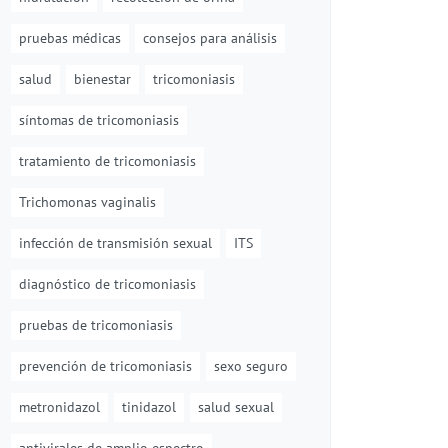
pruebas médicas
consejos para análisis
salud
bienestar
tricomoniasis
síntomas de tricomoniasis
tratamiento de tricomoniasis
Trichomonas vaginalis
infección de transmisión sexual
ITS
diagnóstico de tricomoniasis
pruebas de tricomoniasis
prevención de tricomoniasis
sexo seguro
metronidazol
tinidazol
salud sexual