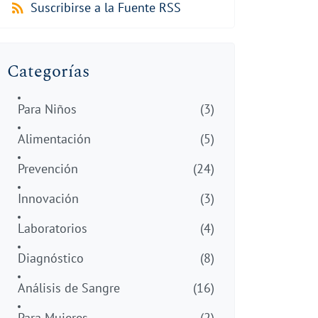
Suscribirse a la Fuente RSS
Categorías
Para Niños
(3)
Alimentación
(5)
Prevención
(24)
Innovación
(3)
Laboratorios
(4)
Diagnóstico
(8)
Análisis de Sangre
(16)
Para Mujeres
(2)