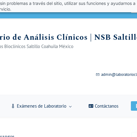
 sin problemas a través del sitio, utilizar sus funciones y ayudarnos a
én un 10% de descuento con el código VERANO 2026!
A
vicio.
io de Análisis Clínicos | NSB Saltil
s Bioclínicos Saltillo Coahuila México
admin@laboratoriocl
Exámenes de Laboratorio
Contáctanos
 sangre