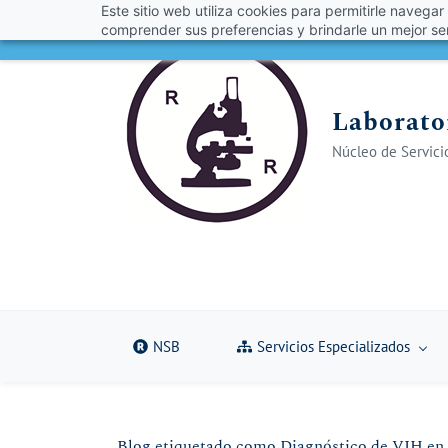
Este sitio web utiliza cookies para permitirle navegar
Skip
Skip
¡Obt
comprender sus preferencias y brindarle un mejor ser
to
to
search
main
content
Laborator
Núcleo de Servicio
NSB
Servicios Especializados
Blog etiquetado como Diagnóstico de VIH en