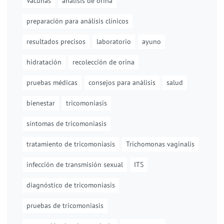
Vacunas
análisis de orina
preparación para análisis clínicos
resultados precisos
laboratorio
ayuno
hidratación
recolección de orina
pruebas médicas
consejos para análisis
salud
bienestar
tricomoniasis
síntomas de tricomoniasis
tratamiento de tricomoniasis
Trichomonas vaginalis
infección de transmisión sexual
ITS
diagnóstico de tricomoniasis
pruebas de tricomoniasis