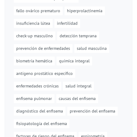
fallo ovárico prematuro
hiperprolactinemia
insuficiencia lútea
infertilidad
check-up masculino
detección temprana
prevención de enfermedades
salud masculina
biometría hemática
química integral
antígeno prostático específico
enfermedades crónicas
salud integral
enfisema pulmonar
causas del enfisema
diagnóstico del enfisema
prevención del enfisema
fisiopatología del enfisema
factores de riesgo del enfisema
espirometría