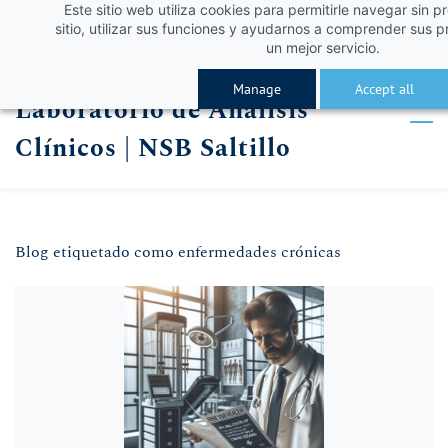
Este sitio web utiliza cookies para permitirle navegar sin p
Skip
Skip
¡Obtén un 10% de descuento con el código VERA
Iniciar sesión
sitio, utilizar sus funciones y ayudarnos a comprender sus p
to
to
un mejor servicio.
Registro
search
main
Manage
Accept all
Laboratorio de Análisis
content
Clínicos | NSB Saltillo
Blog etiquetado como enfermedades crónicas