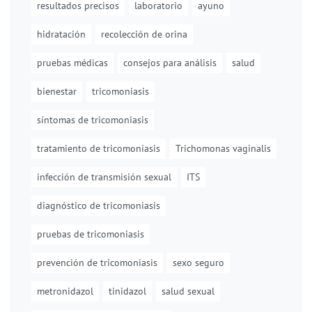
resultados precisos
laboratorio
ayuno
hidratación
recolección de orina
pruebas médicas
consejos para análisis
salud
bienestar
tricomoniasis
síntomas de tricomoniasis
tratamiento de tricomoniasis
Trichomonas vaginalis
infección de transmisión sexual
ITS
diagnóstico de tricomoniasis
pruebas de tricomoniasis
prevención de tricomoniasis
sexo seguro
metronidazol
tinidazol
salud sexual