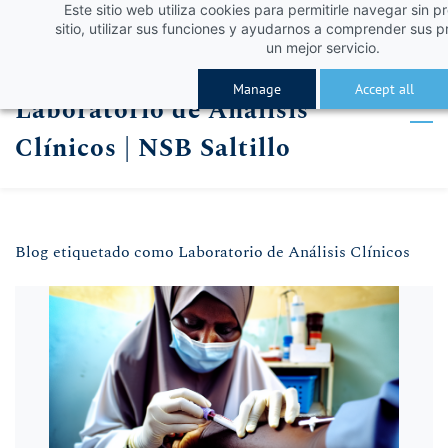
Este sitio web utiliza cookies para permitirle navegar sin p
Skip
Skip
¡Obtén un 10% de descuento con el código VERA
Iniciar sesión
sitio, utilizar sus funciones y ayudarnos a comprender sus p
to
to
un mejor servicio.
Registro
search
main
Manage
Accept all
Laboratorio de Análisis
content
Clínicos | NSB Saltillo
Blog etiquetado como Laboratorio de Análisis Clínicos