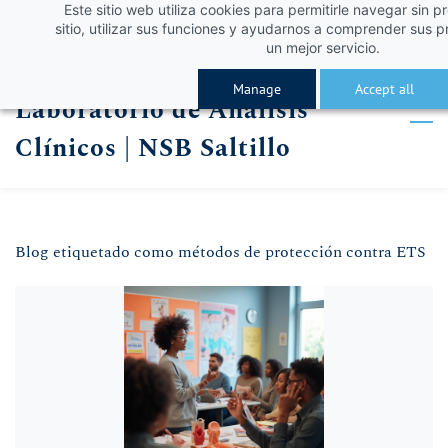
Este sitio web utiliza cookies para permitirle navegar sin p
Skip
Skip
¡Obtén un 10% de descuento con el código VERA
Iniciar sesión
sitio, utilizar sus funciones y ayudarnos a comprender sus p
to
to
un mejor servicio.
Registro
search
main
Manage
Accept all
Laboratorio de Análisis
content
Clínicos | NSB Saltillo
Blog etiquetado como métodos de protección contra ETS