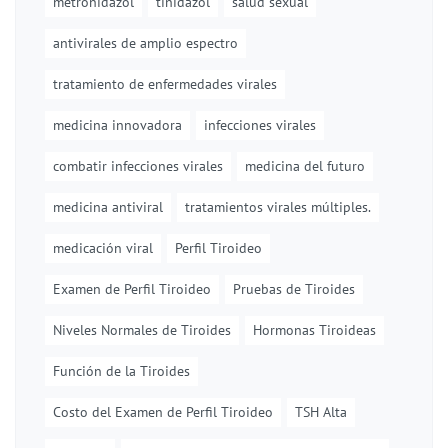
metronidazol
tinidazol
salud sexual
antivirales de amplio espectro
tratamiento de enfermedades virales
medicina innovadora
infecciones virales
combatir infecciones virales
medicina del futuro
medicina antiviral
tratamientos virales múltiples.
medicación viral
Perfil Tiroideo
Examen de Perfil Tiroideo
Pruebas de Tiroides
Niveles Normales de Tiroides
Hormonas Tiroideas
Función de la Tiroides
Costo del Examen de Perfil Tiroideo
TSH Alta