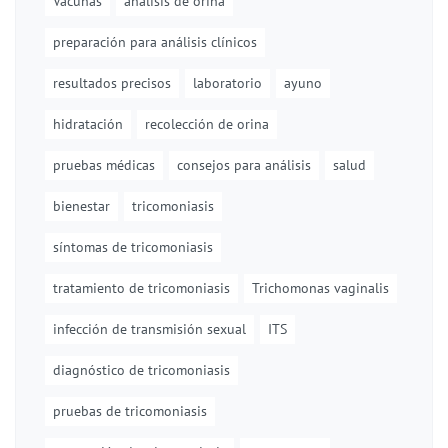
Vacunas
análisis de orina
preparación para análisis clínicos
resultados precisos
laboratorio
ayuno
hidratación
recolección de orina
pruebas médicas
consejos para análisis
salud
bienestar
tricomoniasis
síntomas de tricomoniasis
tratamiento de tricomoniasis
Trichomonas vaginalis
infección de transmisión sexual
ITS
diagnóstico de tricomoniasis
pruebas de tricomoniasis