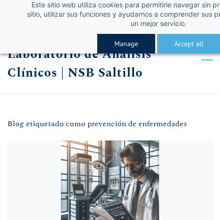
Este sitio web utiliza cookies para permitirle navegar sin p
Skip
Skip
¡Obtén un 10% de descuento con el código VERA
Iniciar sesión
sitio, utilizar sus funciones y ayudarnos a comprender sus p
to
to
un mejor servicio.
Registro
search
main
Manage
Accept all
Laboratorio de Análisis
content
Clínicos | NSB Saltillo
Blog etiquetado como prevención de enfermedades