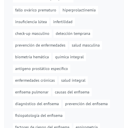
fallo ovárico prematuro
hiperprolactinemia
insuficiencia lútea
infertilidad
check-up masculino
detección temprana
prevención de enfermedades
salud masculina
biometría hemática
química integral
antígeno prostático específico
enfermedades crónicas
salud integral
enfisema pulmonar
causas del enfisema
diagnóstico del enfisema
prevención del enfisema
fisiopatología del enfisema
factores de riesgo del enfisema
espirometría