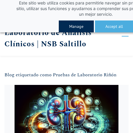
Este sitio web utiliza cookies para permitirle navegar sin p
Skip
Skip
¡Obtén un 10% de descuento con el código VERA
Iniciar sesión
sitio, utilizar sus funciones y ayudarnos a comprender sus p
to
to
un mejor servicio.
Registro
search
main
Manage
Accept all
Laboratorio de Análisis
content
Clínicos | NSB Saltillo
Blog etiquetado como Pruebas de Laboratorio Riñón