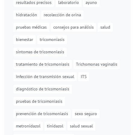
resultados precisos
laboratorio
ayuno
hidratación
recolección de orina
pruebas médicas
consejos para análisis
salud
bienestar
tricomoniasis
síntomas de tricomoniasis
tratamiento de tricomoniasis
Trichomonas vaginalis
infección de transmisión sexual
ITS
diagnóstico de tricomoniasis
pruebas de tricomoniasis
prevención de tricomoniasis
sexo seguro
metronidazol
tinidazol
salud sexual