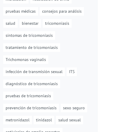
pruebas médicas
consejos para análisis
salud
bienestar
tricomoniasis
síntomas de tricomoniasis
tratamiento de tricomoniasis
Trichomonas vaginalis
infección de transmisión sexual
ITS
diagnóstico de tricomoniasis
pruebas de tricomoniasis
prevención de tricomoniasis
sexo seguro
metronidazol
tinidazol
salud sexual