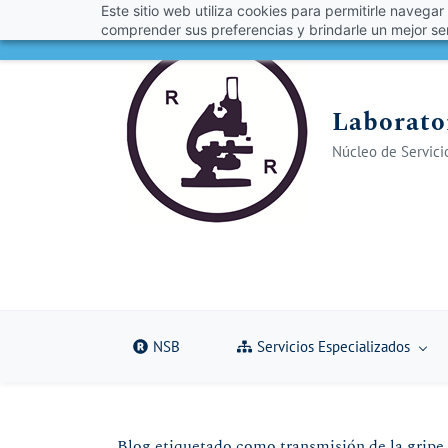
Este sitio web utiliza cookies para permitirle navegar
Skip
Skip
¡Obt
comprender sus preferencias y brindarle un mejor ser
to
to
search
main
content
Laborator
Núcleo de Servicio
NSB
Servicios Especializados
Blog etiquetado como transmisión de la gripe 