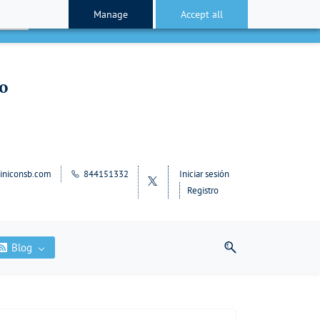
Manage
Accept all
cepto
lo
iniconsb.com
844151332
Iniciar sesión
Registro
Blog