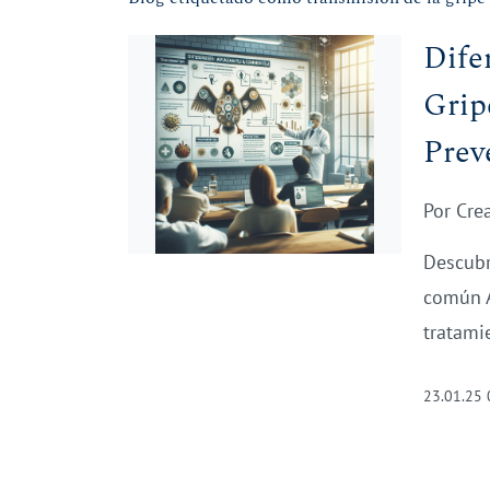
Dife
Grip
Prev
Por
Cre
Descubre
común A
tratami
23.01.25