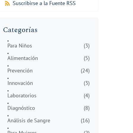
Suscribirse a la Fuente RSS
Categorías
Para Niños
(3)
Alimentación
(5)
Prevención
(24)
Innovación
(3)
Laboratorios
(4)
Diagnóstico
(8)
Análisis de Sangre
(16)
Para Mujeres
(2)