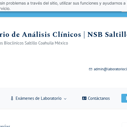
 sin problemas a través del sitio, utilizar sus funciones y ayudarnos a
én un 10% de descuento con el código VERANO 2026!
A
vicio.
io de Análisis Clínicos | NSB Saltil
s Bioclínicos Saltillo Coahuila México
admin@laboratoriocl
Exámenes de Laboratorio
Contáctanos
aviar